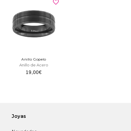
Anillo Gopelo
Anillo de Acero
Precio
19,00€
habitual
Joyas