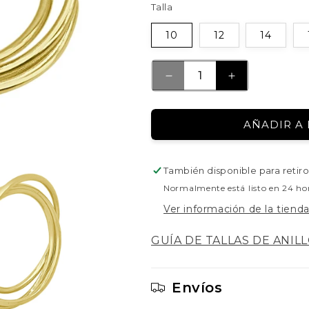
Talla
10
12
14
REDUCIR
AUMENTAR
CANTIDAD
CANTIDAD
PARA
PARA
AÑADIR A 
ANILLO
ANILLO
AROS
AROS
DE
DE
También disponible para retiro
PLATA
PLATA
DORADA
DORADA
Normalmente está listo en 24 ho
Ver información de la tiend
GUÍA DE TALLAS DE ANIL
Envíos