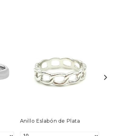
Venta
Anillo Eslabón de Plata
Anillo Kron