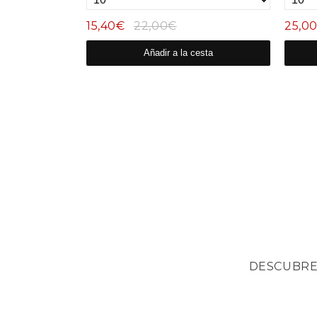
15,40€
22,00€
25,0
esta
Añadir a la cesta
DESCUBRE