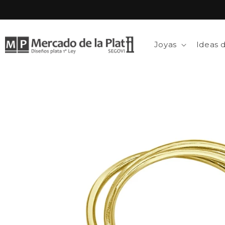
Ir
directamente
al contenido
Joyas
Ideas 
Ir
directamente
a la
información
del producto