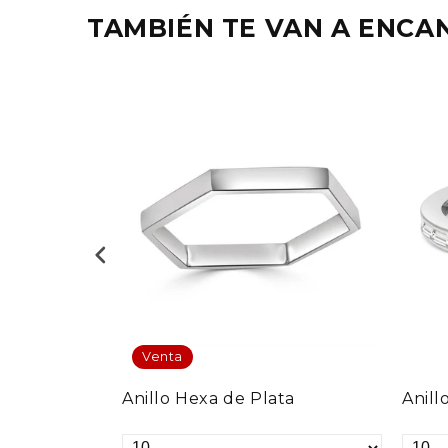
TAMBIÉN TE VAN A ENCAN
Venta
ta
Anillo Hexa de Plata
Anill