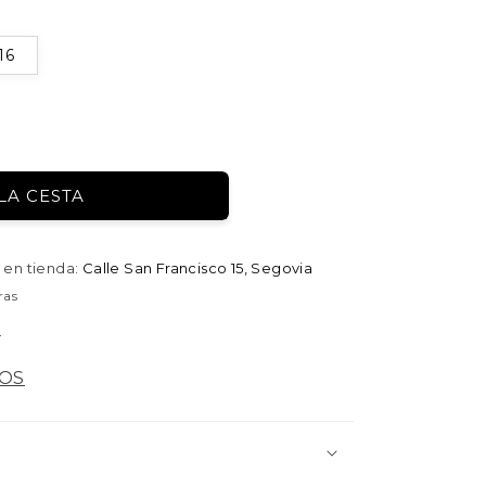
16
LA CESTA
 en tienda:
Calle San Francisco 15, Segovia
ras
a
LOS