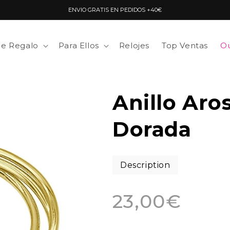
ENVIO GRATIS EN PEDIDOS +40€
de Regalo
Para Ellos
Relojes
Top Ventas
Ou
Anillo Aro
Dorada
Description
Precio
23,00€
habitual