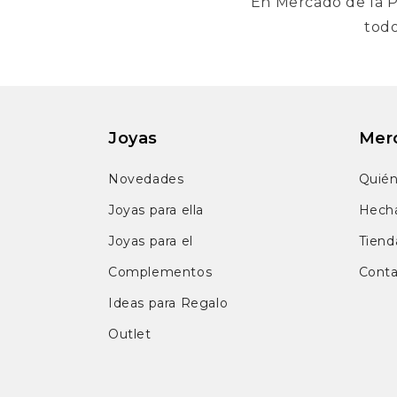
En Mercado de la P
todo
Joyas
Merc
Novedades
Quié
Joyas para ella
Hech
Joyas para el
Tienda
Complementos
Cont
Ideas para Regalo
Outlet