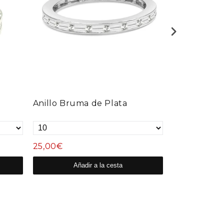
Anillo Bruma de Plata
Anillo Hues
25,00€
17,00€
Añadir a la cesta
Aña