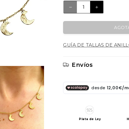
REDUCIR
AUMENTAR
CANTIDAD
CANTIDAD
PARA
PARA
AGOT
GARGANTILLA
GARGANTIL
DOMOON
DOMOON
DE
DE
GUÍA DE TALLAS DE ANIL
PLATA
PLATA
DORADA
DORADA
Envíos
Plata de Ley
H