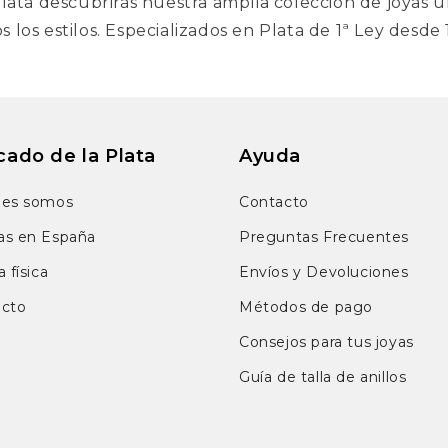
lata descubrirás nuestra amplia colección de joyas ú
s los estilos. Especializados en Plata de 1ª Ley desde
ado de la Plata
Ayuda
nes somos
Contacto
as en España
Preguntas Frecuentes
 física
Envíos y Devoluciones
acto
Métodos de pago
Consejos para tus joyas
Guía de talla de anillos