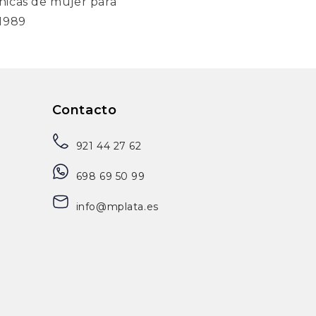
nicas de mujer para
 1989
Contacto
921 44 27 62
698 69 50 99
info@mplata.es