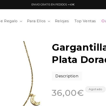
ENVIO GRATIS EN PEDIDOS +40€
de Regalo
Para Ellos
Relojes
Top Ventas
Ou
Gargantil
Plata Dora
Description
Precio
Agotado
36,00€
habitual