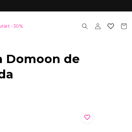
Iniciar
Carrito
tlet -30%
sesión
la Domoon de
da