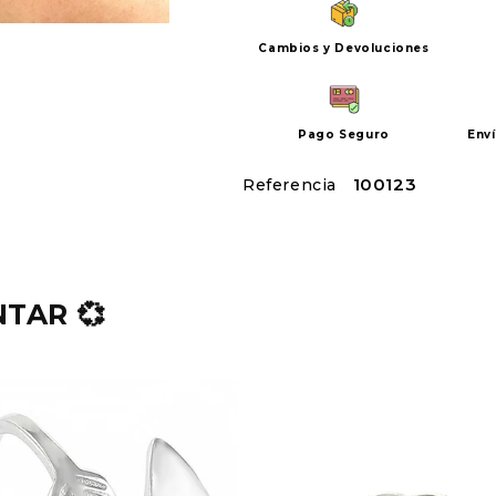
Cambios y Devoluciones
Pago Seguro
Env
SKU:
100123
TAR 💞