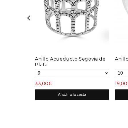
ata
Anillo Acueducto Segovia de
Anill
Plata
33,00€
19,0
esta
Añadir a la cesta