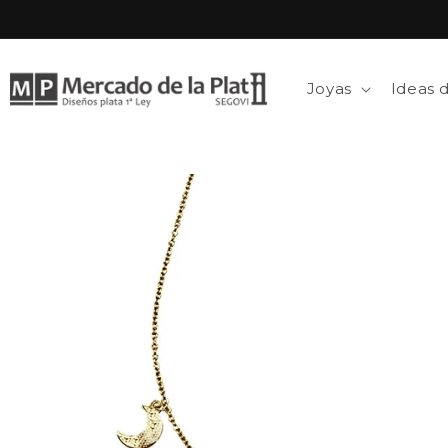
Ir
directamente
al contenido
Joyas
Ideas 
Ir
directamente
a la
información
del producto