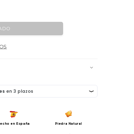
ADO
LA
LOS
echo en España
Piedra Natural