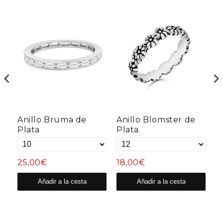
Anillo Bruma de
Anillo Blomster de
A
Plata
Plata
D
25,00€
18,00€
2
Añadir a la cesta
Añadir a la cesta