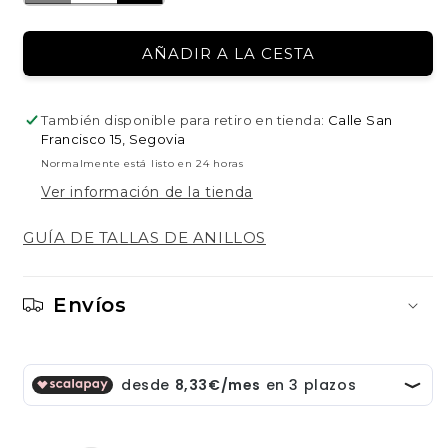
CANTIDAD
CANTIDAD
PARA
PARA
AÑADIR A LA CESTA
PENDIENTES
PENDIENTES
TRAKA
TRAKA
DE
DE
También disponible para retiro en tienda:
Calle San
PLATA
PLATA
Francisco 15, Segovia
Normalmente está listo en 24 horas
Ver información de la tienda
GUÍA DE TALLAS DE ANILLOS
Envíos