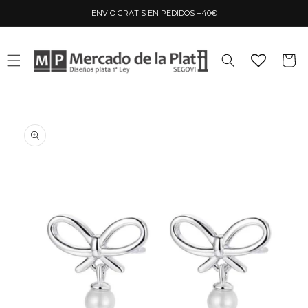
Ir
directamente
ENVIO GRATIS EN PEDIDOS +40€
al contenido
Carrito
Ir
directamente
a la
información
del producto