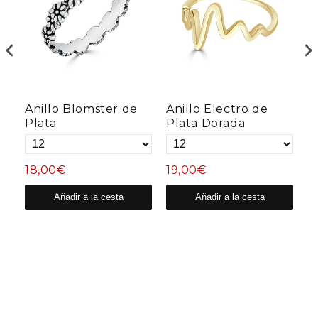
a
Anillo Blomster de
Anillo Electro de
A
Plata
Plata Dorada
P
18,00€
19,00€
1
Añadir a la cesta
Añadir a la cesta