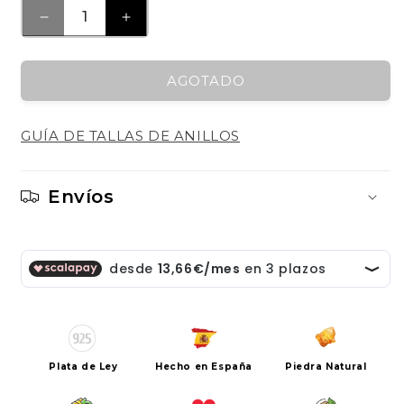
REDUCIR
AUMENTAR
CANTIDAD
CANTIDAD
PARA
PARA
AGOTADO
PENDIENTE
PENDIENTE
OSIEM
OSIEM
DE
DE
GUÍA DE TALLAS DE ANILLOS
PLATA
PLATA
Envíos
Plata de Ley
Hecho en España
Piedra Natural