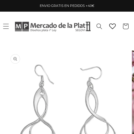
Ir
directamente
ENVIO GRATIS EN PEDIDOS +40€
al contenido
Carrito
Ir
directamente
a la
información
del producto