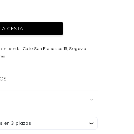
LA CESTA
S
 en tienda:
Calle San Francisco 15, Segovia
ras
a
LOS