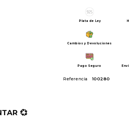
Plata de Ley
H
Cambios y Devoluciones
Pago Seguro
Env
SKU:
100280
TAR 💞