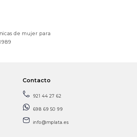
nicas de mujer para
 1989
Contacto
921 44 27 62
698 69 50 99
info@mplata.es