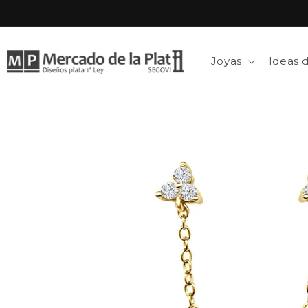
Ir
directamente
al contenido
Joyas
Ideas 
Ir
directamente
a la
información
del producto