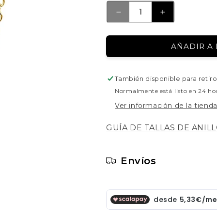
REDUCIR
AUMENTAR
CANTIDAD
CANTIDAD
PARA
PARA
AÑADIR A 
PENDIENTES
PENDIENTE
DE
DE
PLATA
PLATA
También disponible para retiro
DORADA
DORADA
KATEA
KATEA
Normalmente está listo en 24 ho
Ver información de la tiend
GUÍA DE TALLAS DE ANIL
Envíos