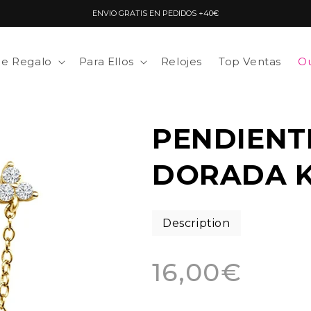
ENVIO GRATIS EN PEDIDOS +40€
de Regalo
Para Ellos
Relojes
Top Ventas
Ou
PENDIENT
DORADA 
Description
Precio
16,00€
habitual