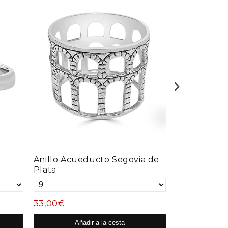
Anillo Acueducto Segovia de
Anillo Aros
Plata
33,00€
23,00€
Añadir a la cesta
Aña