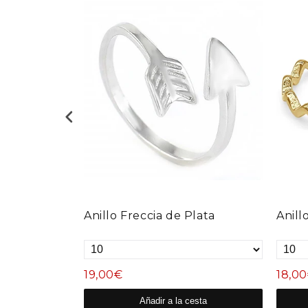
ata
Anillo Freccia de Plata
Anill
19,00€
18,0
esta
Añadir a la cesta