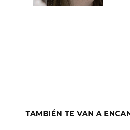
Abrir
elemento
multimedia
2
en
una
ventana
modal
TAMBIÉN TE VAN A ENCAN