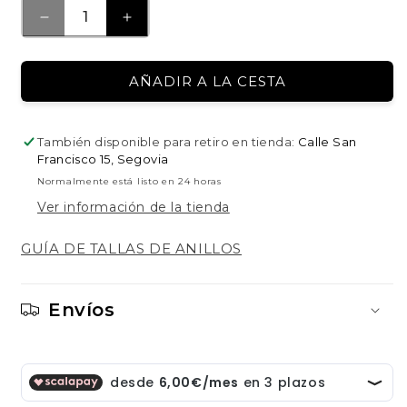
REDUCIR
AUMENTAR
CANTIDAD
CANTIDAD
PARA
PARA
AÑADIR A LA CESTA
PENDIENTES
PENDIENTES
DE
DE
PLATA
PLATA
También disponible para retiro en tienda:
Calle San
PENNA
PENNA
Francisco 15, Segovia
Normalmente está listo en 24 horas
Ver información de la tienda
GUÍA DE TALLAS DE ANILLOS
Envíos