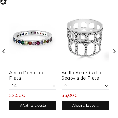
💞
a
Anillo Domei de
Anillo Acueducto
A
Plata
Segovia de Plata
P
22,00€
33,00€
2
Añadir a la cesta
Añadir a la cesta