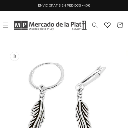
Ir
directamente
ENVIO GRATIS EN PEDIDOS +40€
al contenido
Carrito
Ir
directamente
a la
información
del producto